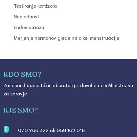
Testiranje kortizola
Neplodnost
Endometrioza
Merjenje hormonov glede na cikel menstruacije
KDO SMO?
Zasebni diagnostični laboratorij z dovoljenjem Ministrstva
za zdravje.
KJE SMO?

070 766 322 ali 059 162 018