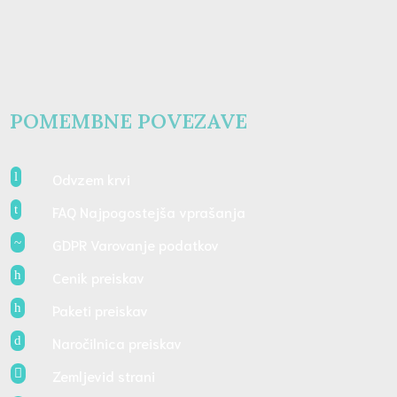
POMEMBNE POVEZAVE
l
Odvzem krvi
t
FAQ Najpogostejša vprašanja
~
GDPR Varovanje podatkov
h
Cenik preiskav
h
Paketi preiskav
d
Naročilnica preiskav

Zemljevid strani