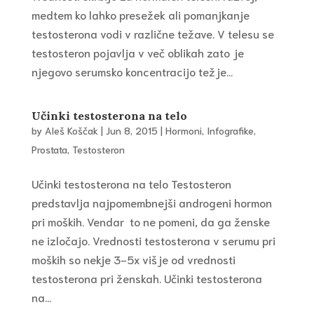
medtem ko lahko presežek ali pomanjkanje
testosterona vodi v različne težave. V telesu se
testosteron pojavlja v več oblikah zato je
njegovo serumsko koncentracijo težje...
Učinki testosterona na telo
by
Aleš Koščak
|
Jun 8, 2015
|
Hormoni
,
Infografike
,
Prostata
,
Testosteron
Učinki testosterona na telo Testosteron
predstavlja najpomembnejši androgeni hormon
pri moških. Vendar to ne pomeni, da ga ženske
ne izločajo. Vrednosti testosterona v serumu pri
moških so nekje 3-5x višje od vrednosti
testosterona pri ženskah. Učinki testosterona
na...