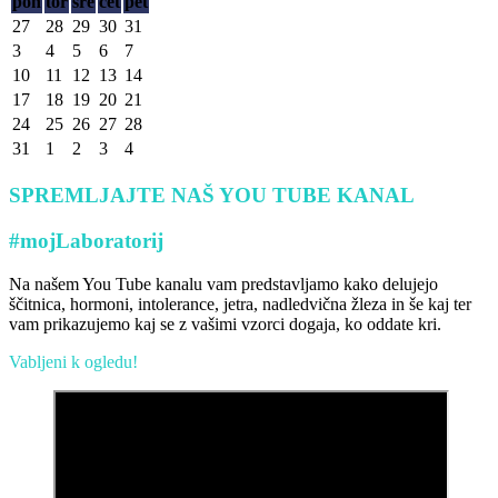
pon
tor
sre
čet
pet
27
28
29
30
31
3
4
5
6
7
10
11
12
13
14
17
18
19
20
21
24
25
26
27
28
31
1
2
3
4
SPREMLJAJTE NAŠ YOU TUBE KANAL
#mojLaboratorij
Na našem You Tube kanalu vam predstavljamo kako delujejo
ščitnica, hormoni, intolerance, jetra, nadledvična žleza in še kaj ter
vam prikazujemo kaj se z vašimi vzorci dogaja, ko oddate kri.
Vabljeni k ogledu!