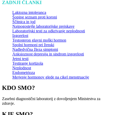
ZADNJI ČLANKI
Laktozna intoleranca
Šoping seznam proti koroni
Ščitnica in jod
Najpogostejše laboratorijske preiskave
Laboratorijski testi za odkrivanje neplodnosti
Izgorelost
Testosteron glavni moški hormon
Spolni hormoni pri ženski
Nadledvična žleza simptomi
Anksioznost depresija in sindrom izgorelosti
Jetrni testi
Testiranje kortizola
Neplodnost
Endometrioza
Merjenje hormonov glede na cikel menstruacije
KDO SMO?
Zasebni diagnostični laboratorij z dovoljenjem Ministrstva za
zdravje.
KJE SMO?