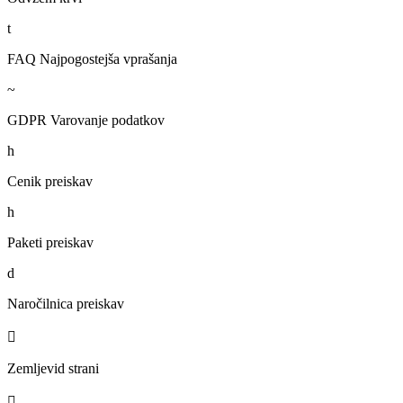
t
FAQ Najpogostejša vprašanja
~
GDPR Varovanje podatkov
h
Cenik preiskav
h
Paketi preiskav
d
Naročilnica preiskav

Zemljevid strani
