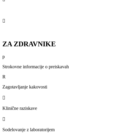
Pravice in dolžnosti pacientov

Obravnava kršitve pacientovih pravic
ZA ZDRAVNIKE
p
Strokovne informacije o preiskavah
R
Zagotavljanje kakovosti

Klinične raziskave

Sodelovanje z laboratorijem