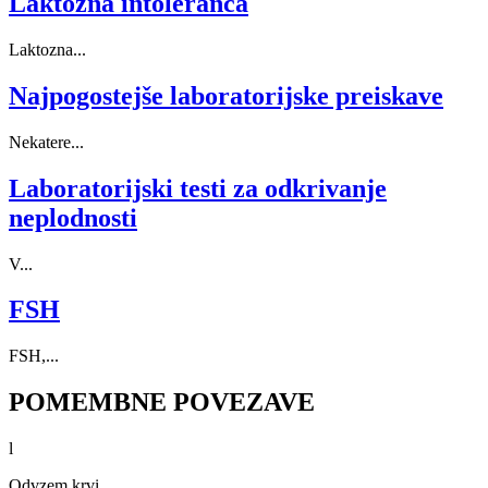
Laktozna intoleranca
Laktozna...
Najpogostejše laboratorijske preiskave
Nekatere...
Laboratorijski testi za odkrivanje
neplodnosti
V...
FSH
FSH,...
POMEMBNE POVEZAVE
l
Odvzem krvi