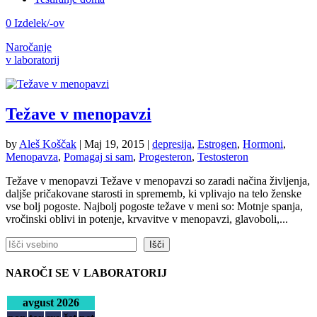
0 Izdelek/-ov
Naročanje
v laboratorij
Težave v menopavzi
by
Aleš Koščak
|
Maj 19, 2015
|
depresija
,
Estrogen
,
Hormoni
,
Menopavza
,
Pomagaj si sam
,
Progesteron
,
Testosteron
Težave v menopavzi Težave v menopavzi so zaradi načina življenja,
daljše pričakovane starosti in sprememb, ki vplivajo na telo ženske
vse bolj pogoste. Najbolj pogoste težave v meni so: Motnje spanja,
vročinski oblivi in potenje, krvavitve v menopavzi, glavoboli,...
Išči
Išči
NAROČI SE V LABORATORIJ
avgust 2026