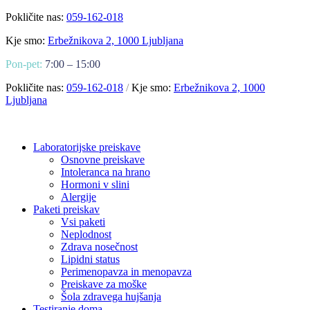
Pokličite nas:
059-162-018
Kje smo:
Erbežnikova 2, 1000 Ljubljana
Pon-pet:
7:00 – 15:00
Pokličite nas:
059-162-018
/
Kje smo:
Erbežnikova 2, 1000
Ljubljana
Laboratorijske preiskave
Osnovne preiskave
Intoleranca na hrano
Hormoni v slini
Alergije
Paketi preiskav
Vsi paketi
Neplodnost
Zdrava nosečnost
Lipidni status
Perimenopavza in menopavza
Preiskave za moške
Šola zdravega hujšanja
Testiranje doma