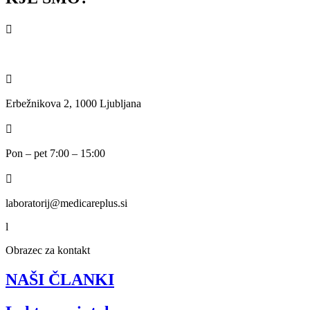

070 766 322 ali 059 162 018

Erbežnikova 2, 1000 Ljubljana

Pon – pet 7:00 – 15:00

laboratorij@medicareplus.si
l
Obrazec za kontakt
NAŠI ČLANKI