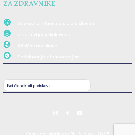
ZA ZDRAVNIKE
Strokovne informacije o preiskavah
p
Zagotavljanje kakovosti
R
Klinične raziskave

Sodelovanje z laboratorijem

Copyright Medicare PLUS, d.o.o., 2025