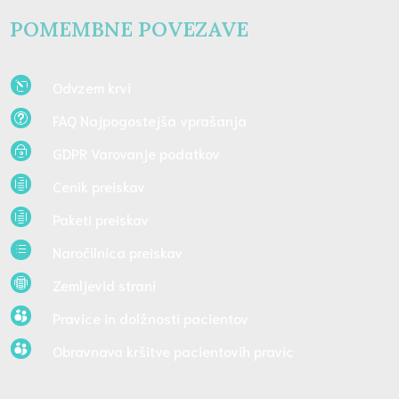
POMEMBNE POVEZAVE
Odvzem krvi
l
FAQ Najpogostejša vprašanja
t
GDPR Varovanje podatkov
~
Cenik preiskav
h
Paketi preiskav
h
Naročilnica preiskav
d
Zemljevid strani

Pravice in dolžnosti pacientov

Obravnava kršitve pacientovih pravic
