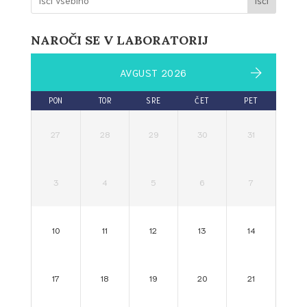
NAROČI SE V LABORATORIJ
AVGUST 2026
PON
TOR
SRE
ČET
PET
27
28
29
30
31
3
4
5
6
7
10
11
12
13
14
17
18
19
20
21