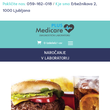
Pokličite nas:
059-162-018
/
Kje smo:
Erbežnikova 2,
1000 Ljubljana
0 Izdelek/-ov
NAROČANJE
V LABORATORIJ