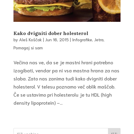
Kako dvigniti dober holesterol
by
Aleš Koščak
|
Jun 16, 2015
|
Infografike
,
Jetra
,
Pomagaj si sam
Večina nas ve, da se je mastni hrani potrebno
izogibati, vendar pa ni vsa mastna hrana za nas
slaba. Zato nas zanima tudi kako dvigniti dober
holesterol. V telesu poznamo več oblik maščob.
Če se ustavimo pri holesterolu je tu HDL (high
density lipoprotein) –...
Išči