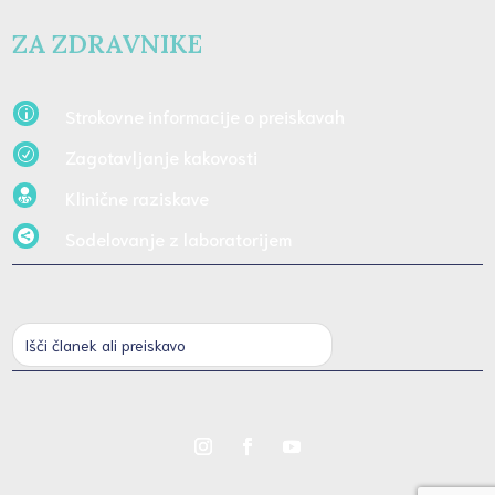
ZA ZDRAVNIKE
Strokovne informacije o preiskavah
p
Zagotavljanje kakovosti
R
Klinične raziskave

Sodelovanje z laboratorijem
