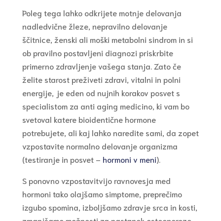
Poleg tega lahko odkrijete motnje delovanja
nadledvične žleze, nepravilno delovanje
ščitnice, ženski ali moški metabolni sindrom in si
ob pravilno postavljeni diagnozi priskrbite
primerno zdravljenje vašega stanja. Zato če
želite starost preživeti zdravi, vitalni in polni
energije, je eden od nujnih korakov posvet s
specialistom za anti aging medicino, ki vam bo
svetoval katere bioidentične hormone
potrebujete, ali kaj lahko naredite sami, da zopet
vzpostavite normalno delovanje organizma
(testiranje in posvet –
hormoni v meni
).
S ponovno vzpostavitvijo ravnovesja med
hormoni tako olajšamo simptome, preprečimo
izgubo spomina, izboljšamo zdravje srca in kosti,
zmanjšamo možnosti za nastanek osteoporoze