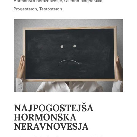
Hormonsko neravnovesje
,
Osebna diagnostika
,
Progesteron
,
Testosteron
NAJPOGOSTEJŠA
HORMONSKA
NERAVNOVESJA