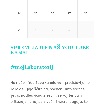
24
25
26
27
28
31
1
2
3
4
SPREMLJAJTE NAŠ YOU TUBE
KANAL
#mojLaboratorij
Na našem You Tube kanalu vam predstavljamo
kako delujejo ščitnica, hormoni, intolerance,
jetra, nadledvična žleza in še kaj ter vam
prikazujemo kaj se z vašimi vzorci dogaja, ko