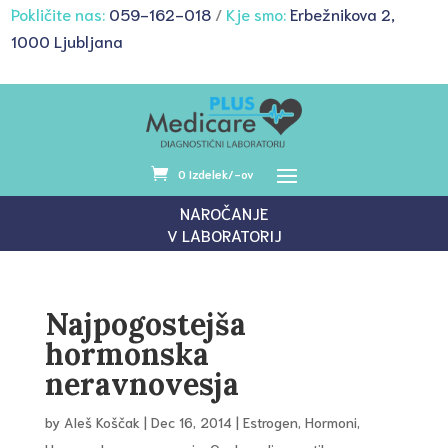
Pokličite nas:
059-162-018
/
Kje smo:
Erbežnikova 2,
1000 Ljubljana
0 Izdelek/-ov
NAROČANJE
V LABORATORIJ
Najpogostejša
hormonska
neravnovesja
by
Aleš Koščak
|
Dec 16, 2014
|
Estrogen
,
Hormoni
,