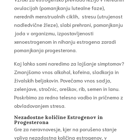
ovulacijah (pomanjkanju lutealne faze),
nerednih menstrualnih ciklih, stresu (utrujenost
nadledvične žleze), slabi prehrani, pomanjkanju
joda v organizmu, izpostavljenosti
xenoestrogenom in nihanju estrogena zaradi
pomanjkanja progesterona.
Kaj lahko sami naredimo za lajšanje simptomov?
Zmanjšamo vnos alkohol, kofeina, sladkorja in
živalskih beljakovin. Povečamo vnos sadja,
zelenjave, stročnic, oreškov, rib, semen in lanu.
Poskrbimo za redno telesno vadbo in pričnemo z
obvladovanjem stresa.
Nezadostne količine Estrogenov in
Progesterona
Gre za neravnovesje, kjer na porušeno stanje
vpliva nezadostna količina estrogenov, v