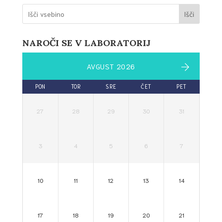
Išči
NAROČI SE V LABORATORIJ
AVGUST 2026
PON
TOR
SRE
ČET
PET
27
28
29
30
31
3
4
5
6
7
10
11
12
13
14
17
18
19
20
21