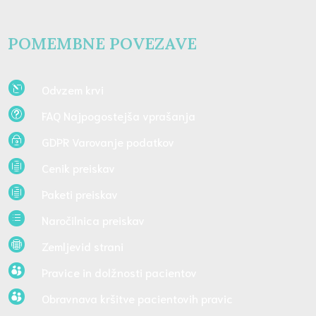
POMEMBNE POVEZAVE
Odvzem krvi
l
FAQ Najpogostejša vprašanja
t
GDPR Varovanje podatkov
~
Cenik preiskav
h
Paketi preiskav
h
Naročilnica preiskav
d
Zemljevid strani

Pravice in dolžnosti pacientov

Obravnava kršitve pacientovih pravic
