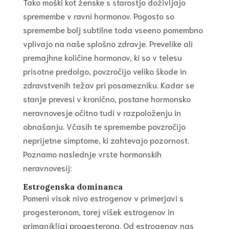
Tako moški kot ženske s starostjo doživljajo
spremembe v ravni hormonov. Pogosto so
spremembe bolj subtilne toda vseeno pomembno
vplivajo na naše splošno zdravje. Prevelike ali
premajhne količine hormonov, ki so v telesu
prisotne predolgo, povzročijo veliko škode in
zdravstvenih težav pri posamezniku. Kadar se
stanje prevesi v kronično, postane hormonsko
neravnovesje očitno tudi v razpoloženju in
obnašanju. Včasih te spremembe povzročijo
neprijetne simptome, ki zahtevajo pozornost.
Poznamo naslednje vrste hormonskih
neravnovesij:
Estrogenska dominanca
Pomeni visok nivo estrogenov v primerjavi s
progesteronom, torej višek estrogenov in
primanjkljaj progesterona. Od estrogenov nas