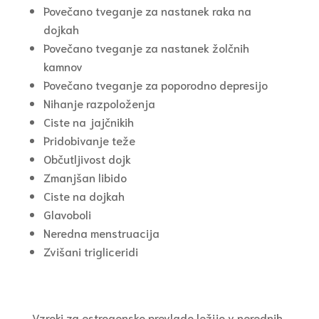
Povečano tveganje za nastanek raka na
dojkah
Povečano tveganje za nastanek žolčnih
kamnov
Povečano tveganje za poporodno depresijo
Nihanje razpoloženja
Ciste na jajčnikih
Pridobivanje teže
Občutljivost dojk
Zmanjšan libido
Ciste na dojkah
Glavoboli
Neredna menstruacija
Zvišani trigliceridi
Vzroki za estrogensko prevlado ležijo v nerednih