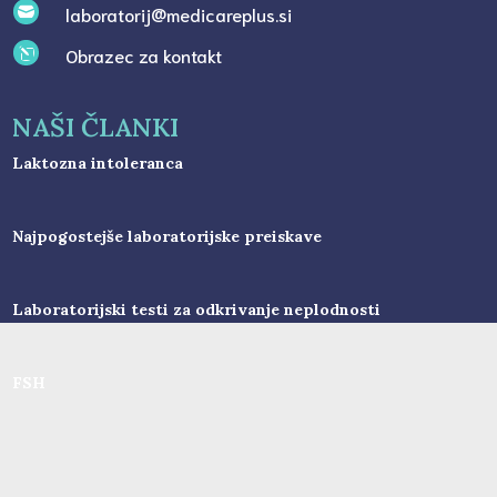
laboratorij@medicareplus.si

Obrazec za kontakt
l
NAŠI ČLANKI
Laktozna intoleranca
Najpogostejše laboratorijske preiskave
Laboratorijski testi za odkrivanje neplodnosti
FSH