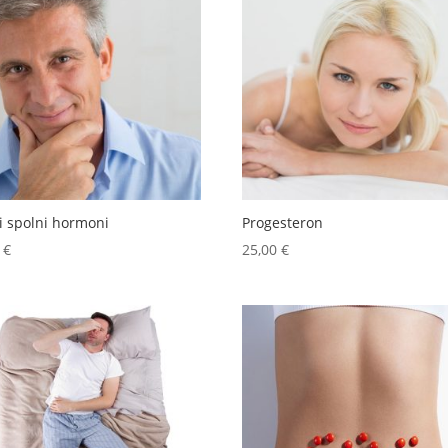
i spolni hormoni
Progesteron
0
€
25,00
€