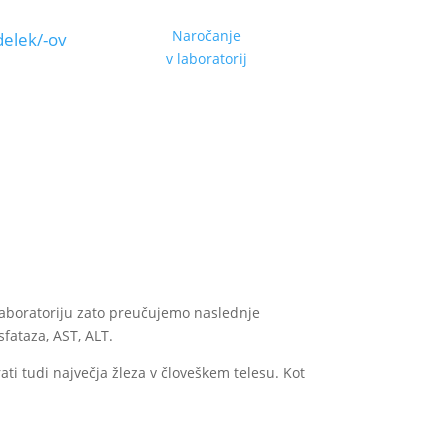
Naročanje
delek/-ov
v laboratorij
laboratoriju zato preučujemo naslednje
sfataza, AST, ALT.
ati tudi največja žleza v človeškem telesu. Kot