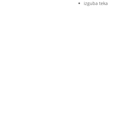
izguba teka
ijete delovanje jeter ali preverite, če vam določen stil prehranjeva