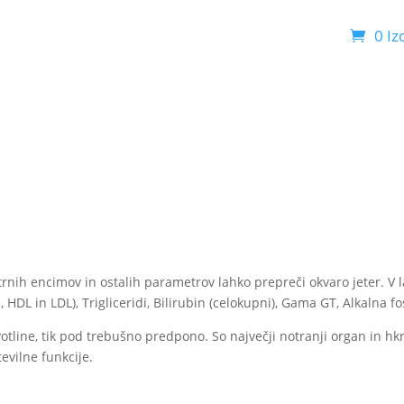
0 Iz
ske preiskave
Paketi preiskav
Testiranje doma
rnih encimov in ostalih parametrov lahko prepreči okvaro jeter. V 
 HDL in LDL), Trigliceridi, Bilirubin (celokupni), Gama GT, Alkalna fo
tline, tik pod trebušno predpono. So največji notranji organ in hkr
evilne funkcije.