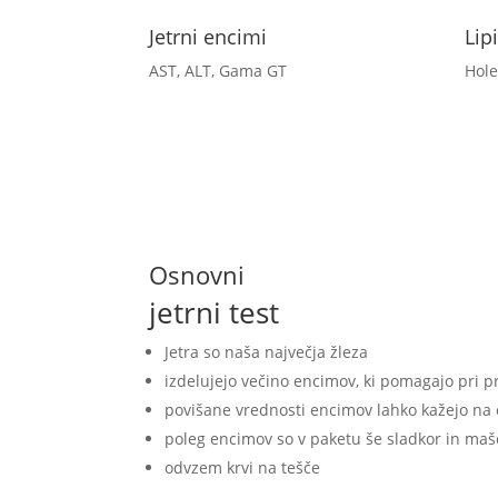
Jetrni encimi
Lip
AST, ALT, Gama GT
Hole
Osnovni
jetrni test
Jetra so naša največja žleza
izdelujejo večino encimov, ki pomagajo pri p
povišane vrednosti encimov lahko kažejo na
poleg encimov so v paketu še sladkor in ma
odvzem krvi na tešče