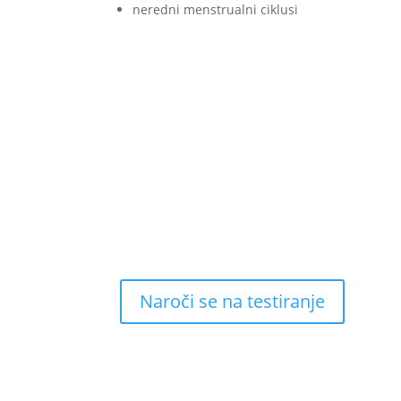
neredni menstrualni ciklusi
Naročite se na jetrni test
Z enostavno laboratorijsko preiskavo lahko odkr
Naroči se na testiranje