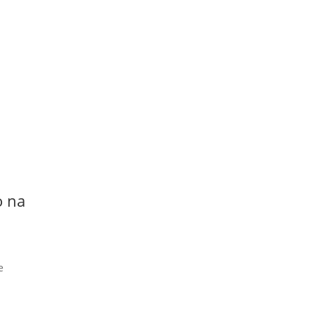
o na
e