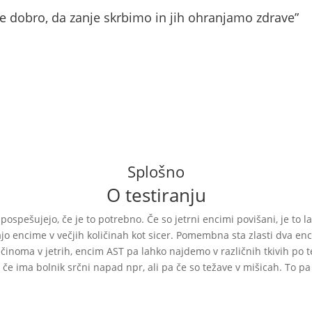
o je dobro, da zanje skrbimo in jih ohranjamo zdrave”
Splošno
O testiranju
ospešujejo, če je to potrebno. Če so jetrni encimi povišani, je to l
jo encime v večjih količinah kot sicer. Pomembna sta zlasti dva en
noma v jetrih, encim AST pa lahko najdemo v različnih tkivih po tel
 če ima bolnik srčni napad npr, ali pa če so težave v mišicah. To 