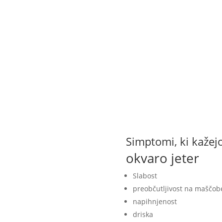
Simptomi, ki kažej
okvaro jeter
Slabost
preobčutljivost na maščob
napihnjenost
driska