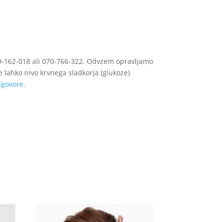
59-162-018 ali 070-766-322. Odvzem opravljamo
se lahko nivo krvnega sladkorja (glukoze)
dgovore
.