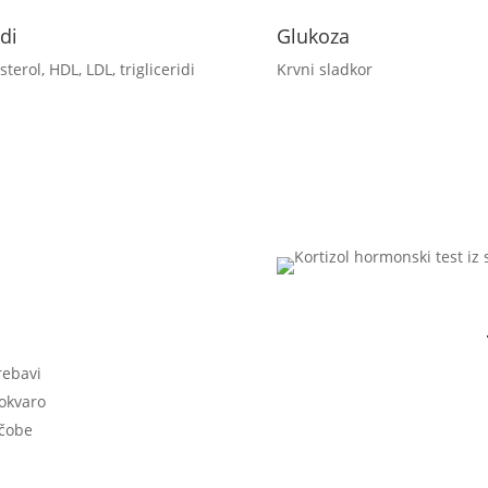
idi
Glukoza
sterol, HDL, LDL, trigliceridi
Krvni sladkor
rebavi
 okvaro
ščobe