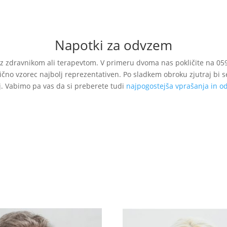
Napotki za odvzem
 z zdravnikom ali terapevtom. V primeru dvoma nas pokličite na 0
ledično vzorec najbolj reprezentativen. Po sladkem obroku zjutraj bi 
j. Vabimo pa vas da si preberete tudi
najpogostejša vprašanja in o