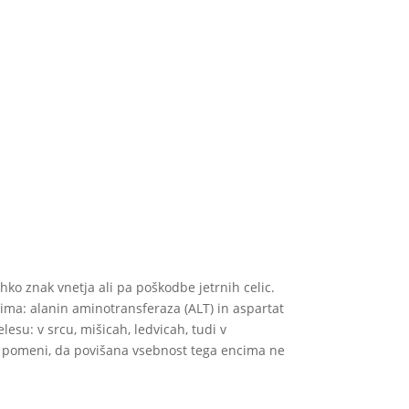
ahko znak vnetja ali pa poškodbe jetrnih celic.
cima: alanin aminotransferaza (ALT) in aspartat
esu: v srcu, mišicah, ledvicah, tudi v
pa pomeni, da povišana vsebnost tega encima ne