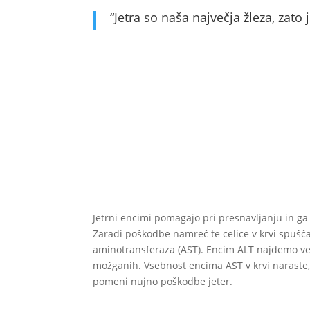
“Jetra so naša največja žleza, zat
Jetrni encimi pomagajo pri presnavljanju in ga p
Zaradi poškodbe namreč te celice v krvi spušča
aminotransferaza (AST). Encim ALT najdemo veči
možganih. Vsebnost encima AST v krvi naraste,
pomeni nujno poškodbe jeter.