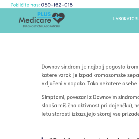
Pokličite nas:
059-162-018
LABORATORI
Downov sindrom je najbolj pogosta kromo
katere vzrok je izpad kromosomske separa
vključeni v napako. Tako nekatere osebe
Simptomi, povezani z Downovim sindromom,
slabša mišična aktivnost pri dojenčku), n
letu starosti izkazujejo skoraj vse priz