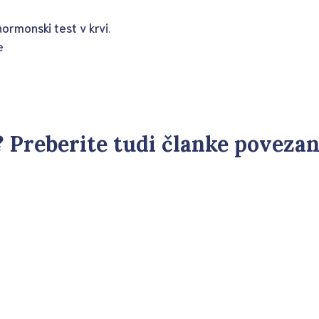
hormonski test v krvi
.
e
č? Preberite tudi članke poveza
 menstruacije, je potrebno testiranje hormonov temu prilagodi
no določen del ciklusa,...