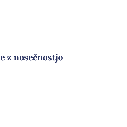
ne z nosečnostjo
ti. To pomeni, da je odvzem krvi za