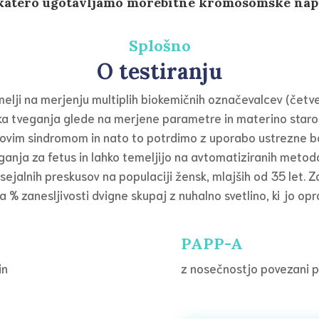
s katero ugotavljamo morebitne kromosomske napa
Splošno
O testiranju
lji na merjenju multiplih biokemičnih označevalcev (četver
nika tveganja glede na merjene parametre in materino staros
ovim sindromom in nato to potrdimo z uporabo ustrezne bol
anja za fetus in lahko temeljijo na avtomatiziranih metod
ejalnih preskusov na populaciji žensk, mlajših od 35 let. Z
 % zanesljivosti dvigne skupaj z nuhalno svetlino, ki jo opr
PAPP-A
in
z nosečnostjo povezani p