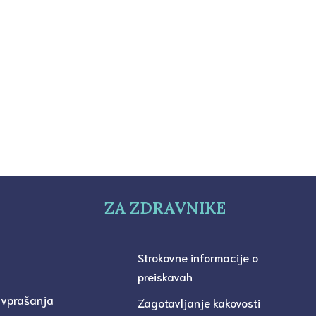
tane zaradi dodatne kopije genetskega
ZA ZDRAVNIKE
Strokovne informacije o
preiskavah
 vprašanja
Zagotavljanje kakovosti