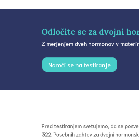
Odločite se za dvojni h
Z merjenjem dveh hormonov v materini
Naroči se na testiranje
Pred testiranjem svetujemo, da se posve
322. Posebnih zahtev za dvojni hormonski