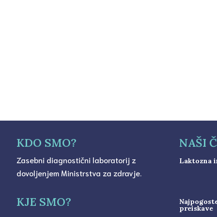
Downov sindrom je najbolj pogosta krom
materiala na 21. kromosomu. Posebnost je
KDO SMO?
NAŠI 
Zasebni diagnostični laboratorij z
Laktozna i
dovoljenjem Ministrstva za zdravje.
KJE SMO?
Najpogoste
preiskave