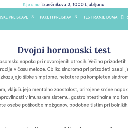
Kje smo:
Erbežnikova 2, 1000 Ljubljana
JSKE PREISKAVE
PAKETI PREISKAV
TESTIRANJE DOMA
Dvojni hormonski test
somska napaka pri novorojenih otrocih. Večina prizadetih
cije v času meioze. Oblika sindroma pri prizadeti osebi je
 izkazujejo šibke simptome, nekatere pa kompleten sindrom
 vključujejo mentalno zaostalost, prirojene srčne napake, 
epravilnosti v imunskem sistemu, gastrointestinalne malfor
adete osebe poškodbe možganov, podobne tistim pri bolnikih