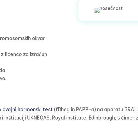
 kromosomskih okvar
z licenco za izračun
oda
vo.
mo
dvojni hormonski test
(fBhcg in PAPP-a) na aparatu BRA
ri inštituciji UKNEQAS, Royal institute, Edinbrough, s čimer