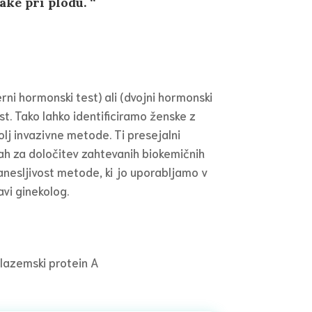
ke pri plodu. “
ni hormonski test) ali (dvojni hormonski
t. Tako lahko identificiramo ženske z
j invazivne metode. Ti presejalni
ah za določitev zahtevanih biokemičnih
anesljivost metode, ki jo uporabljamo v
avi ginekolog.
lazemski protein A