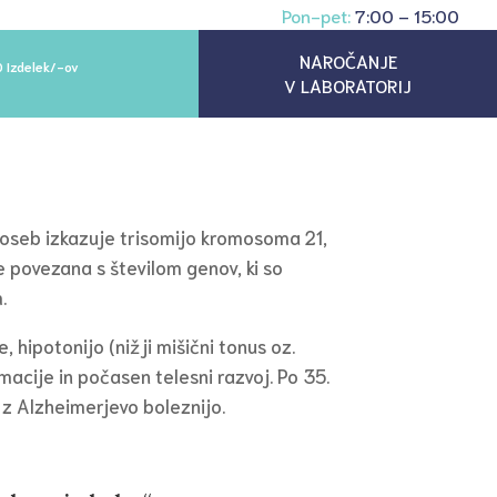
Pon-pet:
7:00 – 15:00
NAROČANJE
0 Izdelek/-ov
V LABORATORIJ
 oseb izkazuje trisomijo kromosoma 21,
 povezana s številom genov, ki so
.
hipotonijo (nižji mišični tonus oz.
macije in počasen telesni razvoj. Po 35.
 z Alzheimerjevo boleznijo.