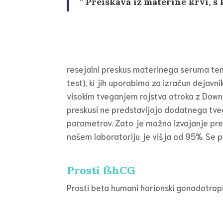
” Preiskava iz materine krvi, 
resejalni preskus materinega seruma teme
test), ki jih uporabimo za izračun dejav
visokim tveganjem rojstva otroka z Down
preskusi ne predstavljajo dodatnega tveg
parametrov. Zato je možno izvajanje pres
našem laboratoriju je višja od 95%. Se pa
Prosti
ßhCG
Prosti beta humani horionski gonadotrop