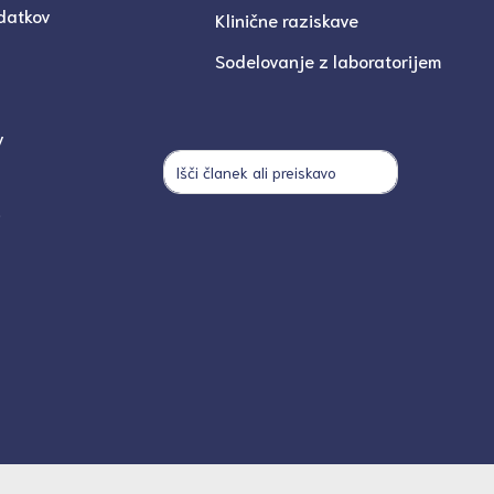
datkov
Klinične raziskave
Sodelovanje z laboratorijem
v
i