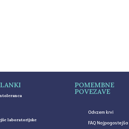
osomska napaka pri novorojenih otrocih. Downov sindrom nas
, da 21. kromosom ni...
ČLANKI
POMEMBNE
POVEZAVE
ntoleranca
Odvzem krvi
jše laboratorijske
FAQ Najpogostejša