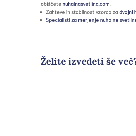
obiščete
nuhalnasvetlina.com
.
Zahteve in stabilnost vzorca za
dvojni 
Specialisti za merjenje nuhalne svetlin
Želite izvedeti še ve
Ker so hormoni močno odvisni od ciklusa
posamezne hormone treba opraviti na toč