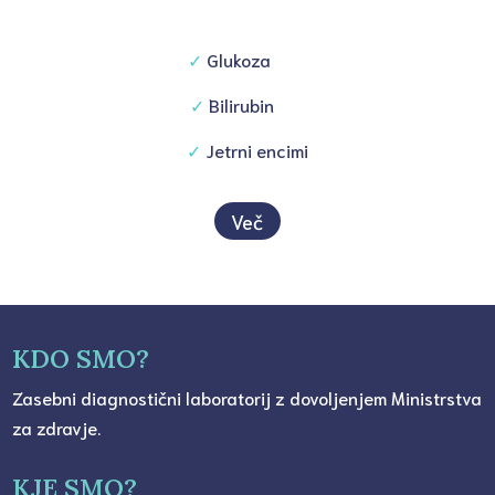
✓
Glukoza
✓
Bilirubin
✓
Jetrni encimi
Več
KDO SMO?
Zasebni diagnostični laboratorij z dovoljenjem Ministrstva
za zdravje.
KJE SMO?