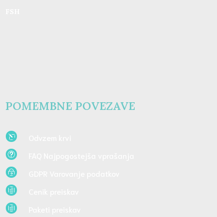
FSH
POMEMBNE POVEZAVE
Odvzem krvi
l
FAQ Najpogostejša vprašanja
t
GDPR Varovanje podatkov
~
Cenik preiskav
h
Paketi preiskav
h