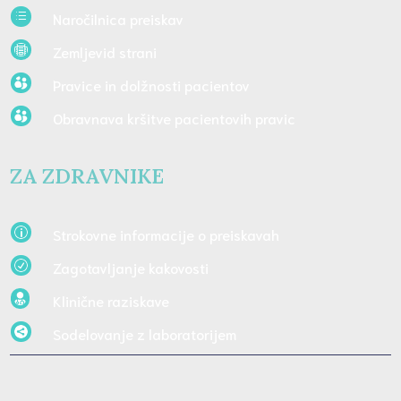
Naročilnica preiskav
d
Zemljevid strani

Pravice in dolžnosti pacientov

Obravnava kršitve pacientovih pravic

ZA ZDRAVNIKE
Strokovne informacije o preiskavah
p
Zagotavljanje kakovosti
R
Klinične raziskave

Sodelovanje z laboratorijem
