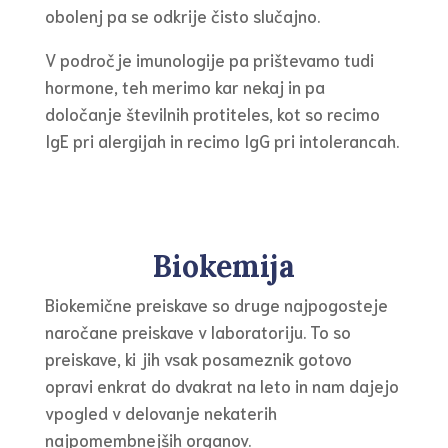
obolenj pa se odkrije čisto slučajno.
V področje imunologije pa prištevamo tudi
hormone, teh merimo kar nekaj in pa
določanje številnih protiteles, kot so recimo
IgE pri alergijah in recimo IgG pri intolerancah.
Biokemija
Biokemične preiskave so druge najpogosteje
naročane preiskave v laboratoriju. To so
preiskave, ki jih vsak posameznik gotovo
opravi enkrat do dvakrat na leto in nam dajejo
vpogled v delovanje nekaterih
najpomembnejših organov.