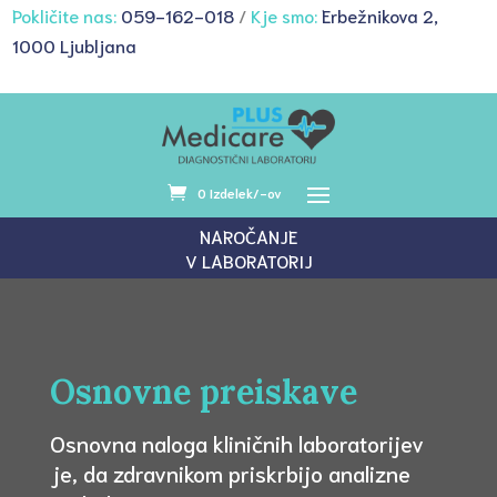
Pokličite nas:
059-162-018
/
Kje smo:
Erbežnikova 2,
1000 Ljubljana
0 Izdelek/-ov
NAROČANJE
V LABORATORIJ
Osnovne preiskave
Osnovna naloga kliničnih laboratorijev
je, da zdravnikom priskrbijo analizne