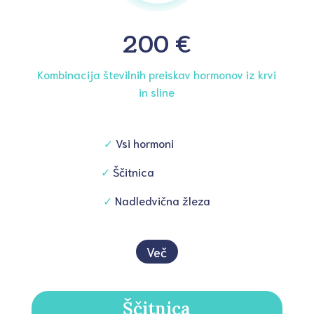
200 €
Kombinacija številnih preiskav hormonov iz krvi
in sline
✓
Vsi hormoni
✓
Ščitnica
✓
Nadledvična žleza
Več
Ščitnica