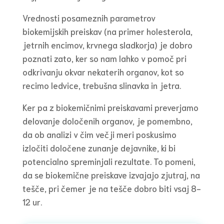
Vrednosti posameznih parametrov
biokemijskih preiskav (na primer holesterola,
jetrnih encimov, krvnega sladkorja) je dobro
poznati zato, ker so nam lahko v pomoč pri
odkrivanju okvar nekaterih organov, kot so
recimo ledvice, trebušna slinavka in jetra.
Ker pa z biokemičnimi preiskavami preverjamo
delovanje določenih organov, je pomembno,
da ob analizi v čim večji meri poskusimo
izločiti določene zunanje dejavnike, ki bi
potencialno spreminjali rezultate. To pomeni,
da se biokemične preiskave izvajajo zjutraj, na
tešče, pri čemer je na tešče dobro biti vsaj 8-
12 ur.