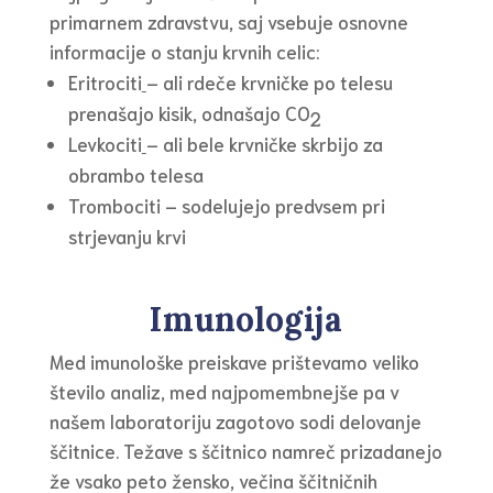
primarnem zdravstvu, saj vsebuje osnovne
informacije o stanju krvnih celic:
Eritrociti
– ali rdeče krvničke po telesu
prenašajo kisik, odnašajo CO
2
Levkociti
– ali bele krvničke skrbijo za
obrambo telesa
Trombociti – sodelujejo predvsem pri
strjevanju krvi
Imunologija
Med imunološke preiskave prištevamo veliko
število analiz, med najpomembnejše pa v
našem laboratoriju zagotovo sodi delovanje
ščitnice. Težave s ščitnico namreč prizadanejo
že vsako peto žensko, večina ščitničnih