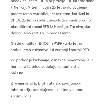
neodvisni shemi, ki jo pripravlja IBL international
v Nemčiji. V treh nivojih 2x letno določujemo
progesteron estradiol, testosteron, kortizol in
DHEA. 2x letno sodelujemo tudi v mednarodno
akreditirani shemi RFB iz Nemčije. Tro nivojsko
določujemo kortizol in progesteron.
Glede analitov fBHCG in PAPP-a 4x letno
sodelujemo v dvonivojski zunanji kontroli RFB.
Za področje biokemije, osnovne hematologije in
hormone ščitnice sodelujemo tudi v shemi
SNEQAS.
Z vsemi analiti, ki jih rutinsko izvajamo v
laboratoriju, sodelujemo 4x letno v zunanji
kontroli RFB.