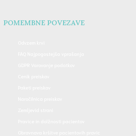
POMEMBNE POVEZAVE
Odvzem krvi
FAQ Najpogostejša vprašanja
GDPR Varovanje podatkov
Cenik preiskav
Paketi preiskav
Naročilnica preiskav
Zemljevid strani
Pravice in dolžnosti pacientov
Obravnava kršitve pacientovih pravic