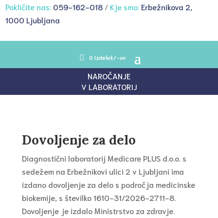
Pokličite nas:
059-162-018
/
Kje smo:
Erbežnikova 2,
1000 Ljubljana
0 Izdelek/-ov
NAROČANJE
V LABORATORIJ
Dovoljenje za delo
Diagnostični laboratorij Medicare PLUS d.o.o. s
sedežem na Erbežnikovi ulici 2 v Ljubljani ima
izdano dovoljenje za delo s področja medicinske
biokemije, s številko 1610-31/2026-2711-8.
Dovoljenje je izdalo Ministrstvo za zdravje.