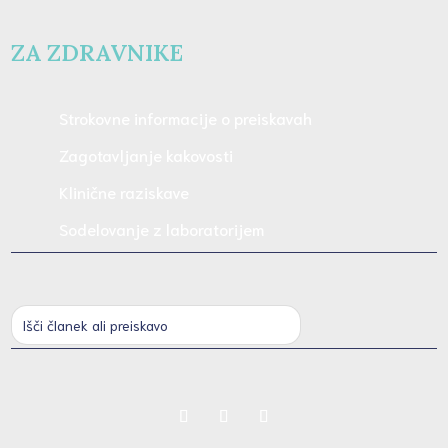
ZA ZDRAVNIKE
Strokovne informacije o preiskavah
Zagotavljanje kakovosti
Klinične raziskave
Sodelovanje z laboratorijem