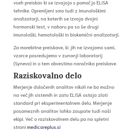
vseh preiskav ki se izvajajo s pomočjo ELISA
tehnike. Opremljeni smo tudi z imunološkimi
analizatorji, na katerih se izvaja dvojni
hormonski test, v naboru pa so še drugi
imunološki, hematološki in biokemični analizatorji.
Za morebitne preiskave, ki jih ne izvajamo sami,
vzorce posredujemo v zunanji laboratorij
(Synevo) in o tem obvestimo naročnika preiskave.
Raziskovalno delo
Merjenje določenih analitov nikoli ne bo možno
na večjih sistemih in zato ELISA ostaja zlati
standard pri eksperimentalnem delu. Merjenje
posameznih analitov lahko zaupate tudi naši
ekipi. Več o raziskovalnem delu pa na spletni
strani
medicareplus.si