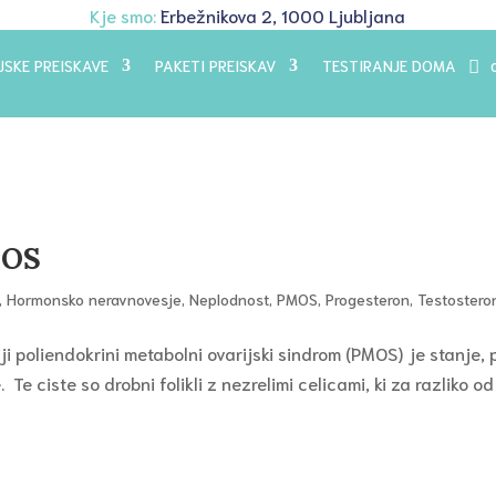
Kje smo:
Erbežnikova 2, 1000 Ljubljana
JSKE PREISKAVE
PAKETI PREISKAV
TESTIRANJE DOMA
MOS
,
Hormonsko neravnovesje
,
Neplodnost
,
PMOS
,
Progesteron
,
Testostero
ciji poliendokrini metabolni ovarijski sindrom (PMOS) je stanje, p
 Te ciste so drobni folikli z nezrelimi celicami, ki za razliko od