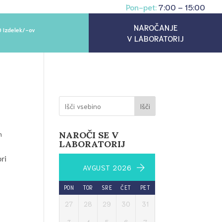
Pon-pet:
7:00 – 15:00
NAROČANJE
0 Izdelek/-ov
V LABORATORIJ
Išči
n
NAROČI SE V
LABORATORIJ
ri
AVGUST 2026
PON
TOR
SRE
ČET
PET
27
28
29
30
31