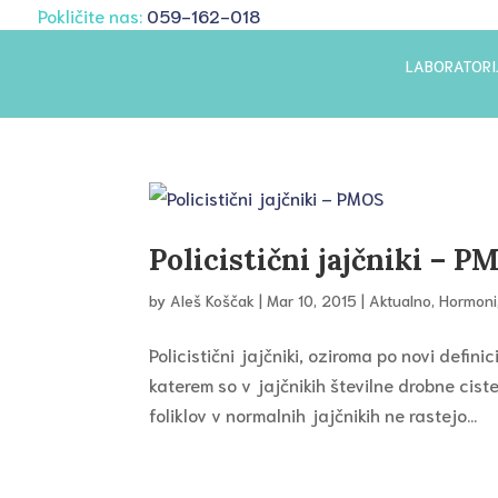
Pokličite nas:
059-162-018
LABORATORI
Policistični jajčniki – P
by
Aleš Koščak
|
Mar 10, 2015
|
Aktualno
,
Hormoni
Policistični jajčniki, oziroma po novi defini
katerem so v jajčnikih številne drobne ciste.
foliklov v normalnih jajčnikih ne rastejo...