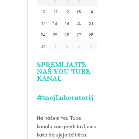
3
4
5
6
7
10
11
12
13
14
17
18
19
20
21
24
25
26
27
28
31
1
2
3
4
SPREMLJAJTE
NAŠ YOU TUBE
KANAL
#mojLaboratorij
Na našem You Tube
kanalu vam predstavljamo
kako delujejo ščitnica,