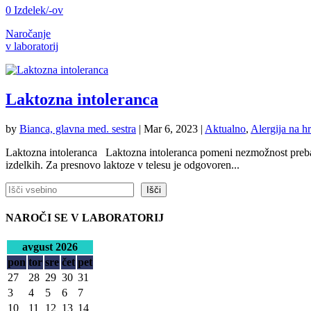
0 Izdelek/-ov
Naročanje
v laboratorij
Laktozna intoleranca
by
Bianca, glavna med. sestra
|
Mar 6, 2023
|
Aktualno
,
Alergija na h
Laktozna intoleranca Laktozna intoleranca pomeni nezmožnost prebave
izdelkih. Za presnovo laktoze v telesu je odgovoren...
Išči
Išči
NAROČI SE V LABORATORIJ
avgust 2026
pon
tor
sre
čet
pet
27
28
29
30
31
3
4
5
6
7
10
11
12
13
14