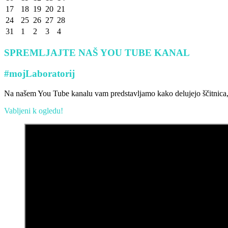
17
18
19
20
21
24
25
26
27
28
31
1
2
3
4
SPREMLJAJTE NAŠ YOU TUBE KANAL
#mojLaboratorij
Na našem You Tube kanalu vam predstavljamo kako delujejo ščitnica, ho
Vabljeni k ogledu!