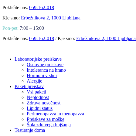
Pokličite nas:
059-162-018
Kje smo:
Erbežnikova 2, 1000 Ljubljana
Pon-pet:
7:00 – 15:00
Pokličite nas:
059-162-018
/
Kje smo:
Erbežnikova 2, 1000 Ljubljana
Laboratorijske preiskave
Osnovne preiskave
Intoleranca na hrano
Hormoni v slini
Alergije
Paketi preiskav
Vsi paketi
Neplodnost
Zdrava nosečnost
Lipidni status
Perimenopavza in menopavza
Preiskave za moške
Šola zdravega hujšanja
Testiranje doma