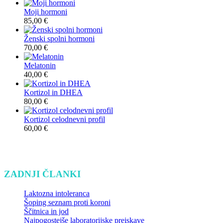
Moji hormoni
85,00
€
Ženski spolni hormoni
70,00
€
Melatonin
40,00
€
Kortizol in DHEA
80,00
€
Kortizol celodnevni profil
60,00
€
ZADNJI ČLANKI
Laktozna intoleranca
Šoping seznam proti koroni
Ščitnica in jod
Najpogostejše laboratorijske preiskave