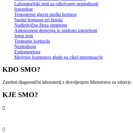
Laboratorijski testi za odkrivanje neplodnosti
Izgorelost
Testosteron glavni moški hormon
Spolni hormoni pri ženski
Nadledvična žleza simptomi
Anksioznost depresija in sindrom izgorelosti
Jetrni testi
Testiranje kortizola
Neplodnost
Endometrioza
Merjenje hormonov glede na cikel menstruacije
KDO SMO?
Zasebni diagnostični laboratorij z dovoljenjem Ministrstva za zdravje.
KJE SMO?

070 766 322 ali 059 162 018
