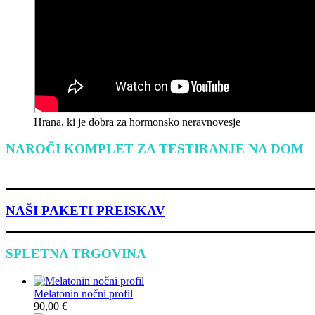
Hrana, ki je dobra za hormonsko neravnovesje
NAROČI KOMPLET ZA TESTIRANJE NA DOM
NAŠI PAKETI PREISKAV
SPLETNA TRGOVINA
Melatonin nočni profil
90,00
€