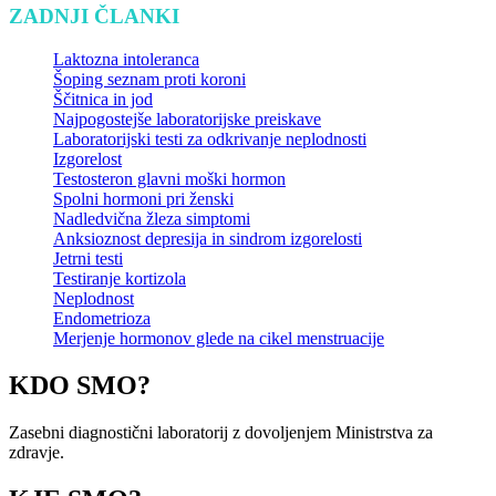
ZADNJI ČLANKI
Laktozna intoleranca
Šoping seznam proti koroni
Ščitnica in jod
Najpogostejše laboratorijske preiskave
Laboratorijski testi za odkrivanje neplodnosti
Izgorelost
Testosteron glavni moški hormon
Spolni hormoni pri ženski
Nadledvična žleza simptomi
Anksioznost depresija in sindrom izgorelosti
Jetrni testi
Testiranje kortizola
Neplodnost
Endometrioza
Merjenje hormonov glede na cikel menstruacije
KDO SMO?
Zasebni diagnostični laboratorij z dovoljenjem Ministrstva za
zdravje.