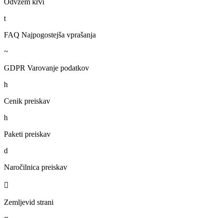
Odvzem krvi
t
FAQ Najpogostejša vprašanja
~
GDPR Varovanje podatkov
h
Cenik preiskav
h
Paketi preiskav
d
Naročilnica preiskav

Zemljevid strani