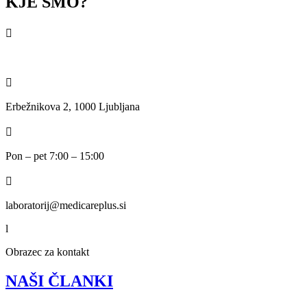
KJE SMO?

070 766 322 ali 059 162 018

Erbežnikova 2, 1000 Ljubljana

Pon – pet 7:00 – 15:00

laboratorij@medicareplus.si
l
Obrazec za kontakt
NAŠI ČLANKI