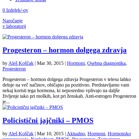
0 Izdelek/-ov
Naročanje
v laboratorij
Progesteron – hormon dolgega zdravja
by
Aleš Koščak
|
Mar 30, 2015
|
Hormoni
,
Osebna diagnostika
,
Progesteron
Progesteron – hormon dolgega zdravja Progesteron v telesu lahko
deluje na več načinov, običajno pa pozitivno. Predstavljamo vam
nekaj koristi tega hormona, ki neposredno vplivajo na daljše
življenje tako pri moških, kot pri ženskah. Anti-estrogen Progesteron
je...
Policistični jajčniki – PMOS
by
Aleš Koščak
|
Mar 10, 2015
|
Aktualno
,
Hormoni
,
Hormonsko