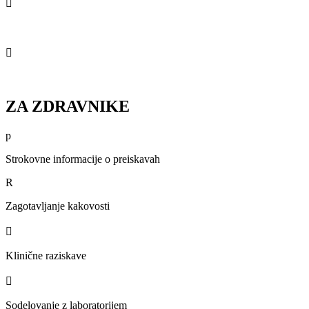

Pravice in dolžnosti pacientov

Obravnava kršitve pacientovih pravic
ZA ZDRAVNIKE
p
Strokovne informacije o preiskavah
R
Zagotavljanje kakovosti

Klinične raziskave

Sodelovanje z laboratorijem