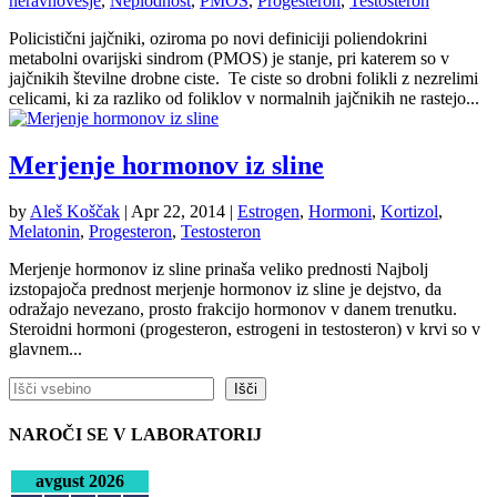
neravnovesje
,
Neplodnost
,
PMOS
,
Progesteron
,
Testosteron
Policistični jajčniki, oziroma po novi definiciji poliendokrini
metabolni ovarijski sindrom (PMOS) je stanje, pri katerem so v
jajčnikih številne drobne ciste. Te ciste so drobni folikli z nezrelimi
celicami, ki za razliko od foliklov v normalnih jajčnikih ne rastejo...
Merjenje hormonov iz sline
by
Aleš Koščak
|
Apr 22, 2014
|
Estrogen
,
Hormoni
,
Kortizol
,
Melatonin
,
Progesteron
,
Testosteron
Merjenje hormonov iz sline prinaša veliko prednosti Najbolj
izstopajoča prednost merjenje hormonov iz sline je dejstvo, da
odražajo nevezano, prosto frakcijo hormonov v danem trenutku.
Steroidni hormoni (progesteron, estrogeni in testosteron) v krvi so v
glavnem...
Išči
Išči
NAROČI SE V LABORATORIJ
avgust 2026