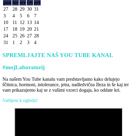
pon
tor
sre
čet
pet
27
28
29
30
31
3
4
5
6
7
10
11
12
13
14
17
18
19
20
21
24
25
26
27
28
31
1
2
3
4
SPREMLJAJTE NAŠ YOU TUBE KANAL
#mojLaboratorij
Na našem You Tube kanalu vam predstavljamo kako delujejo
ščitnica, hormoni, intolerance, jetra, nadledvična žleza in še kaj ter
vam prikazujemo kaj se z vašimi vzorci dogaja, ko oddate kri.
Vabljeni k ogledu!