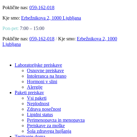
Pokličite nas:
059-162-018
Kje smo:
Erbežnikova 2, 1000 Ljubljana
Pon-pet:
7:00 – 15:00
Pokličite nas:
059-162-018
/
Kje smo:
Erbežnikova 2, 1000
Ljubljana
Laboratorijske preiskave
Osnovne preiskave
Intoleranca na hrano
Hormoni v slini
Alergije
Paketi preiskav
Vsi paketi
Neplodnost
Zdrava nosečnost
Lipidni status
Perimenopavza in menopavza
Preiskave za moške
Šola zdravega hujšanja
Testiranje doma